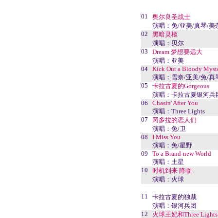
01
奥尔良圣战士
演唱：兔/亚美/真琴/美
02
黑暗灵柩
演唱：贝尔
03
Dream 梦想要远大
演唱：亚美
04
Kick Out a Bloody Myst
演唱：雪奈/亚美/兔/真
05
卡拉古夏的Gorgeous
演唱：卡拉古夏银河兵
06
Chasin' After You
演唱：Three Lights
07
冈多拉的恋人们
演唱：兔/卫
08
I Miss You
演唱：兔/星野
09
To a Brand-new World
演唱：土星
10
时机到来 降临
演唱：火球
11
卡拉古夏的独裁
演唱：银河兵团
12
火球王妃和Three Lights