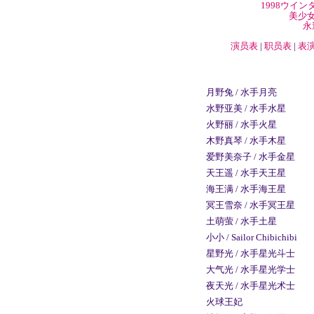
1998
ウイン
美少
永
演员表
|
职员表
|
表
月野兔 / 水手月亮
水野亚美 / 水手水星
火野丽 / 水手火星
木野真琴 / 水手木星
爱野美奈子 / 水手金星
天王遥 / 水手天王星
海王满 / 水手海王星
冥王雪奈 / 水手冥王星
土萌萤 / 水手土星
小小 / Sailor Chibichibi
星野光 / 水手星光斗士
大气光 / 水手星光学士
夜天光 / 水手星光术士
火球王妃