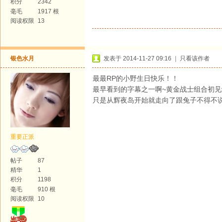
积分
2342
毫毛
1917 根
阅读权限
13
银色水月
发表于 2014-11-27 09:16
|
只看该作者
最最RP的小野生日快乐！！
最早看到的字幕之一啊~黄金战士组合初
只是从辉夜岛开始就走向了跟兔子不得不说二
重要正派
帖子
87
精华
1
积分
1198
毫毛
910 根
阅读权限
10