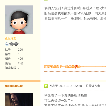
偶的入坑剧！奔过来回帖~奔过来下载~大
旧岛改是我看的第一部MYU正剧，同为原
看截图再吼一句：兔卫啊、Nao香啊、那
正派龙套
帖子
190
精华
1
积分
406
毫毛
2 根
阅读权限
7
rebecca0039
发表于 2014-11-27 22:28
|
只看该作者
稍微看了一下真的是很清晰!!!
可以再複習一次了~
不得不說原兔很適合女王 作為小兔就算了