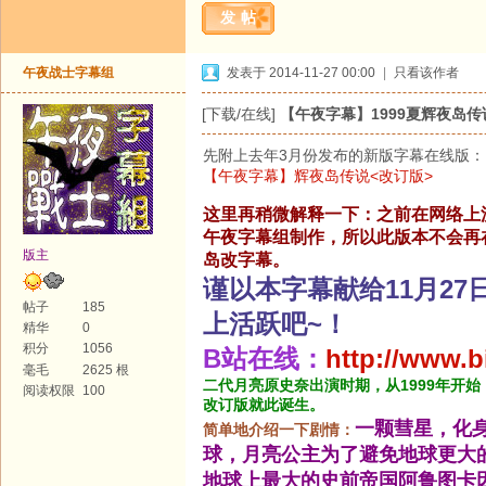
发帖
午夜战士字幕组
发表于 2014-11-27 00:00
|
只看该作者
[下载/在线]
【午夜字幕】1999夏辉夜岛
先附上去年3月份发布的新版字幕在线版：
【午夜字幕】辉夜岛传说<改订版>
这里再稍微解释一下：之前在网络上
午夜字幕组制作，所以此版本不会再
版主
岛改字幕。
谨以本字幕献给11月2
帖子
185
上活跃吧~！
精华
0
积分
1056
B站在线：
http://www.b
毫毛
2625 根
二代月亮原史奈出演时期，从1999年开
阅读权限
100
改订版就此诞生。
一颗彗星，化
简单地介绍一下剧情：
球，月亮公主为了避免地球更大
地球上最大的史前帝国阿鲁图卡