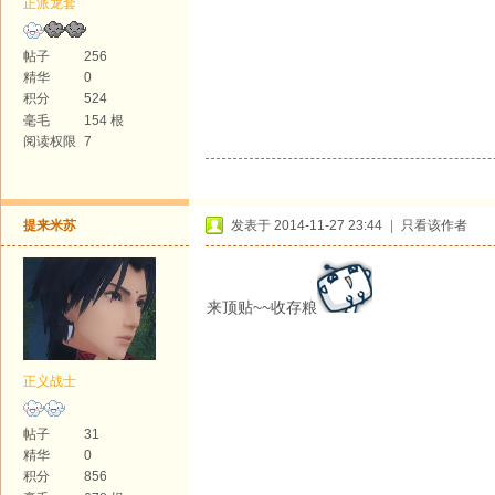
正派龙套
帖子
256
精华
0
积分
524
毫毛
154 根
阅读权限
7
提来米苏
发表于 2014-11-27 23:44
|
只看该作者
来顶贴~~收存粮
正义战士
帖子
31
精华
0
积分
856