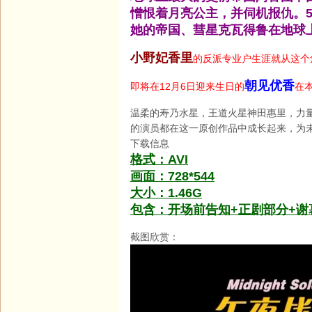
憎恨着月亮公主，并伺机报仇。5
她的帝国、彗星克瓦得鲁在地球
小野妃香里
的反派专业户生涯就从这个
朝见优香
即将在12月6日迎来生日的
在
温柔的寿乃水星，王道火星神田惠里，力
的演员都在这一原创作品中成长起来，为
下载信息
格式：AVI
画面：728*544
大小：1.46G
包含：开场前告知+正剧部分+谢
截图欣赏：