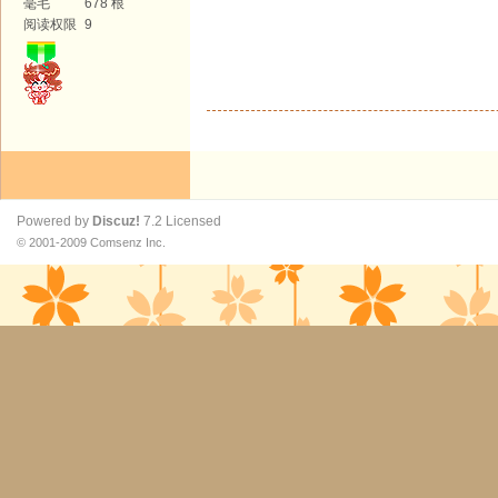
毫毛
678 根
阅读权限
9
Powered by
Discuz!
7.2
Licensed
© 2001-2009
Comsenz Inc.