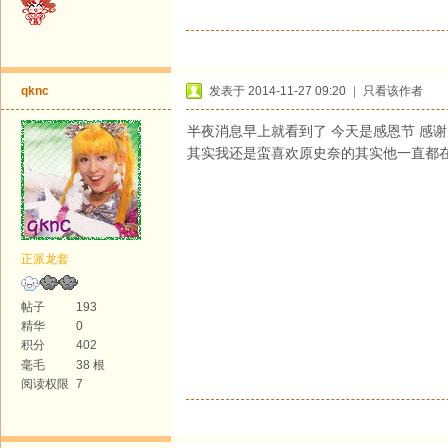
qknc
发表于 2014-11-27 09:20
|
只看该作者
半夜消息早上就看到了 今天是感恩节 感谢大
其实我还是蛮喜欢原史奈的其实他一直都在进步 
正派龙套
帖子
193
精华
0
积分
402
毫毛
38 根
阅读权限
7