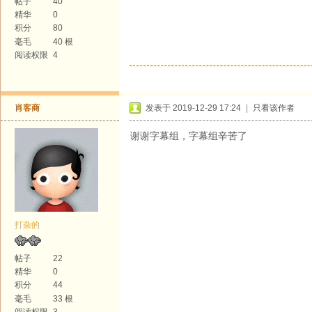
帖子
40
精华
0
积分
80
毫毛
40 根
阅读权限
4
肖客商
发表于 2019-12-29 17:24
|
只看该作者
谢谢字幕组，字幕组辛苦了
打杂的
帖子
22
精华
0
积分
44
毫毛
33 根
阅读权限
3