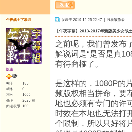
发帖
午夜战士字幕组
发表于 2019-12-25 22:47
|
只看该作者
【午夜字幕】2013-2017年新版美少女战
之前呢，我们曾发布了
解说词是“是否是真1
有待商榷了。
版主
是这样的，1080P
帖子
185
精华
0
频版权相当拼命，要
积分
1056
毫毛
2625 根
地也必须有专门的许
阅读权限
100
时效在本地也无法打
个限制，所以只好将