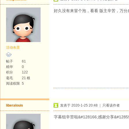
好久没有来冒个泡，看看 版主辛苦，万分
活动布景
帖子
61
精华
0
积分
122
毫毛
21 根
阅读权限
5
liberalouis
发表于 2020-1-25 20:48
|
只看该作者
字幕组辛苦啦&#128166;感谢分享&#128