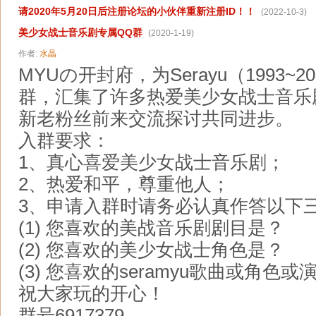
请2020年5月20日后注册论坛的小伙伴重新注册ID！！
(2022-10-3)
美少女战士音乐剧专属QQ群
(2020-1-19)
作者:
水晶
MYUの开封府，为Serayu（1993~20
群，汇集了许多热爱美少女战士音乐
新老粉丝前来交流探讨共同进步。
入群要求：
1、真心喜爱美少女战士音乐剧；
2、热爱和平，尊重他人；
3、申请入群时请务必认真作答以下
(1) 您喜欢的美战音乐剧剧目是？
(2) 您喜欢的美少女战士角色是？
(3) 您喜欢的seramyu歌曲或角色
祝大家玩的开心！
群号6917379